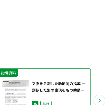
指導資料
学
文脈を意識した助動詞の指導 ―
類似した別の表現をもつ助動詞
will と can と must ―
高
英語