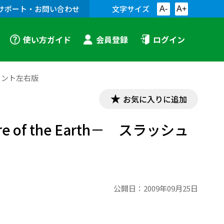
サポート・お問い合わせ
文字サイズ
A-
A+
使い方ガイド
会員登録
ログイン
グ用プリント左右版
お気に入りに追加
lpture of the Earth－ スラッシュ
公開日：
2009年09月25日