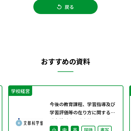
戻る
おすすめの資料
学校経営
今後の教育課程、学習指導及び
学習評価等の在り方に関する有
識者検討会の論点整理を掲載し
ました
小
中
高
国語
書写