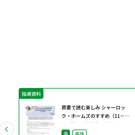
指導資料
イ
原書で読む楽しみ シャーロッ
ク・ホームズのすすめ（11－
136②）―英文法と構文理解の教
材としての活用―
高
英語