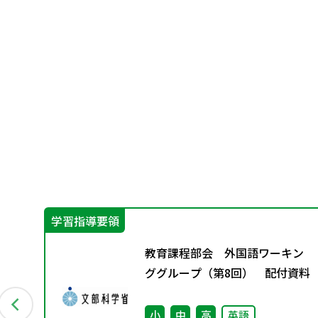
学習指導要領
す
教育課程部会 外国語ワーキン
ググループ（第8回） 配付資料
小
中
高
英語