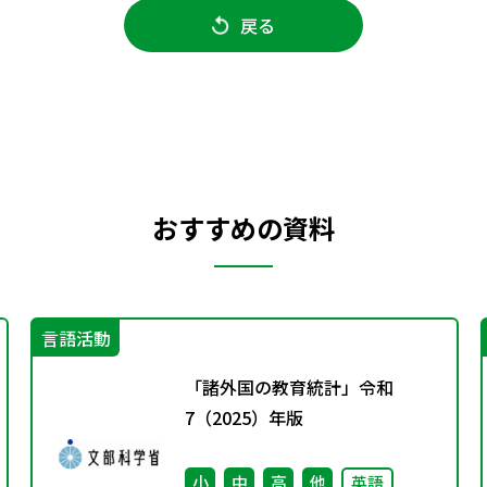
戻る
おすすめの資料
言語活動
「諸外国の教育統計」令和
7（2025）年版
小
中
高
他
英語