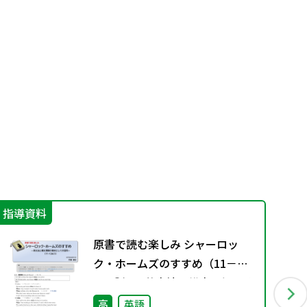
指導資料
学
原書で読む楽しみ シャーロッ
ク・ホームズのすすめ（11－
136①）―英文法と構文理解の教
材としての活用―
高
英語