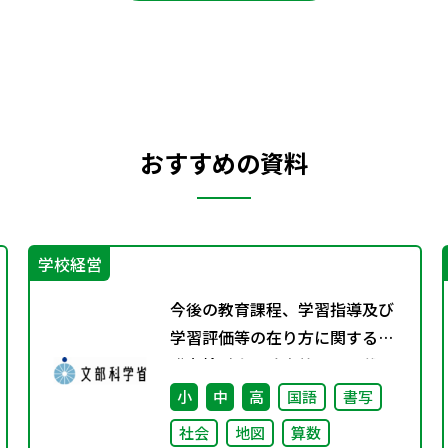
おすすめの資料
学校経営
今後の教育課程、学習指導及び
学習評価等の在り方に関する有
識者検討会の論点整理を掲載し
ました
小
中
高
国語
書写
社会
地図
算数