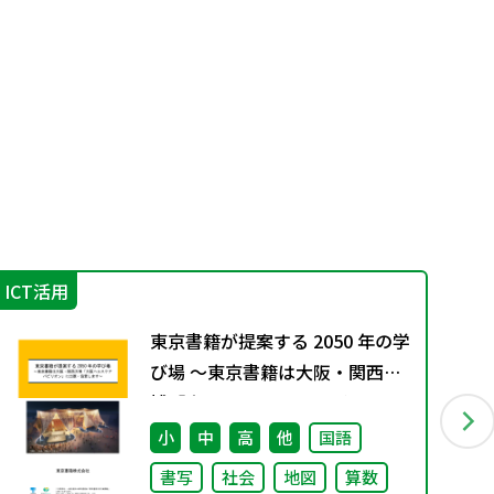
ICT活用
学
東京書籍が提案する 2050 年の学
び場 ～東京書籍は大阪・関西万
博「大阪ヘルスケア パビリオ
ン」に出展・協賛します～
小
中
高
他
国語
書写
社会
地図
算数