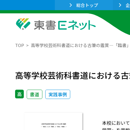
総合トップ
企
TOP
高等学校芸術科書道における古筆の鑑賞―「臨書
高等学校芸術科書道における古
高
書道
実践事例
本校において