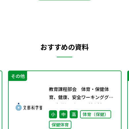
おすすめの資料
その他
教育課程部会 体育・保健体
育、健康、安全ワーキンググル
ープ（第4回） 配付資料
小
中
高
体育（保健）
保健体育