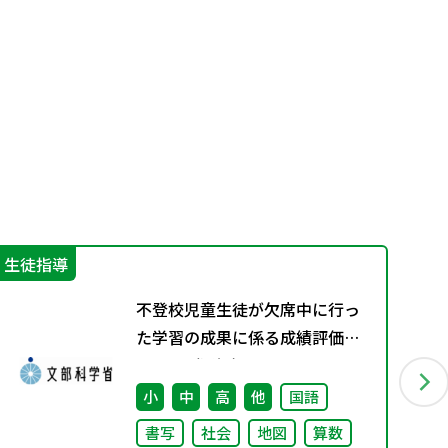
生徒指導
特
不登校児童生徒が欠席中に行っ
た学習の成果に係る成績評価に
ついて（通知）
小
中
高
他
国語
書写
社会
地図
算数