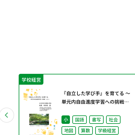
学校経営
教
『自立した学び手』を育てる ～
1月発
単元内自由進度学習への挑戦
vol.1～
会
小
国語
書写
社会
地図
算数
学級経営