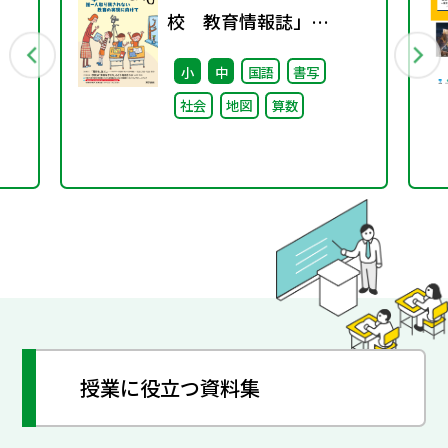
校 教育情報誌」
行
vol.74 2025年1月発行
小
中
国語
書写
社会
地図
算数
授業に役立つ資料集