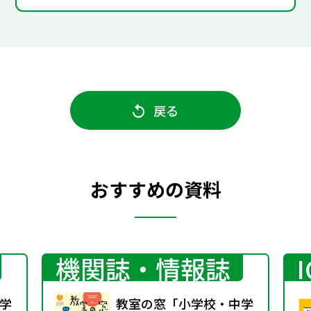
戻る
おすすめの資料
機関誌・情報誌
学
教室の窓「小学校・中学