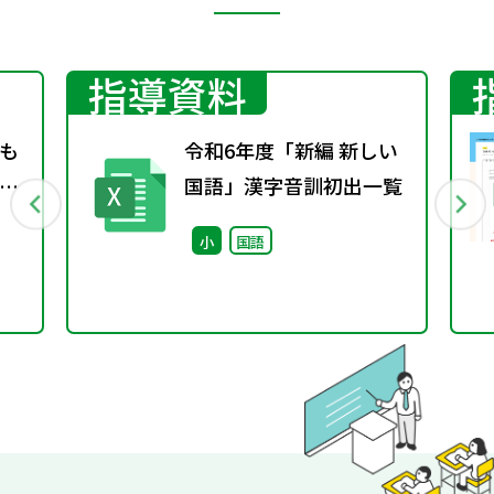
指導資料
も
令和6年度「新編 新しい
」
国語」漢字音訓初出一覧
か
小
国語
り