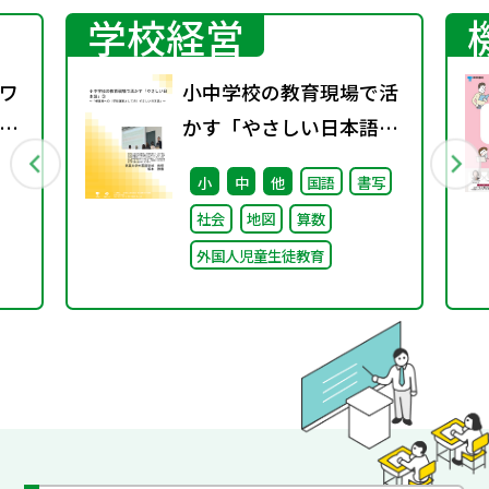
学校経営
ワ
小中学校の教育現場で活
7
かす「やさしい日本語」
③ ～「保護者への（学校
小
中
他
国語
書写
運営としての）やさしい
社会
地図
算数
日本語」～
外国人児童生徒教育