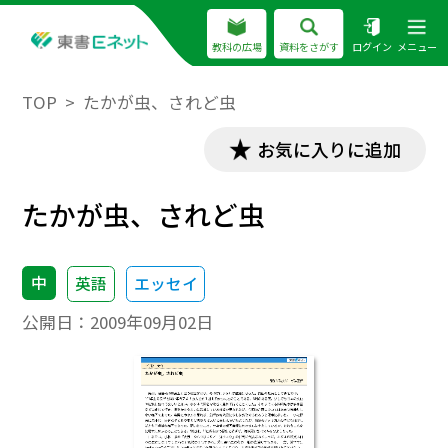
教科の広場
資料をさがす
ログイン
メニュー
TOP
たかが虫、されど虫
お気に入りに追加
たかが虫、されど虫
中
英語
エッセイ
公開日：
2009年09月02日