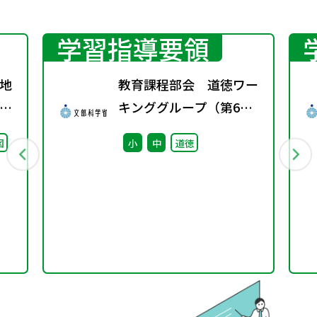
学習指導要領
地
教育課程部会 道徳ワー
グ
キンググループ（第6
料
回） 配付資料
図
小
中
道徳