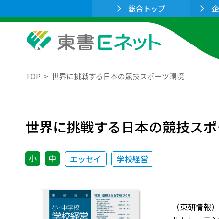
総合トップ
企
TOP
世界に挑戦する日本の競技スポーツ環境
世界に挑戦する日本の競技スポ
小
中
エッセイ
学校経営
（東研情報）