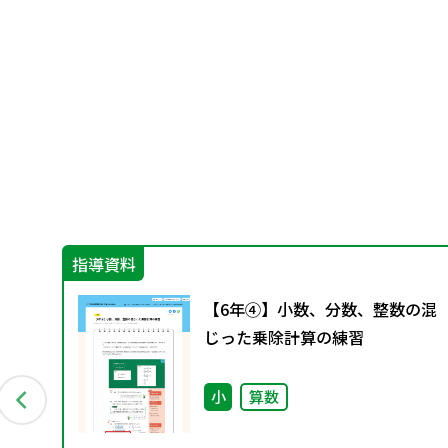
指導資料
小
【6年④】小数、分数、整数の混
ド
じった乗除計算の練習
小
算数