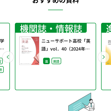
機関誌・情報誌
学
ニューサポート高校「英
校
語」vol．40（2024年秋
）
号）
写
高
英語
る
他
け
論