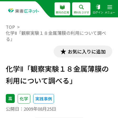
教科の広場
資料をさがす
ログイン
メニュー
TOP
化学Ⅱ「観察実験１８金属薄膜の利用について調べ
る」
お気に入りに追加
化学Ⅱ「観察実験１８金属薄膜の
利用について調べる」
高
化学
実践事例
公開日：
2009年08月25日