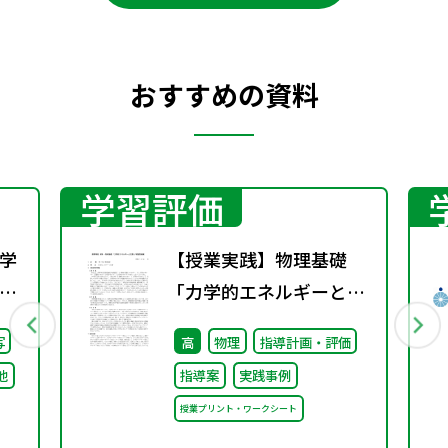
おすすめの資料
学習評価
学
【授業実践】物理基礎
校
「力学的エネルギーと仕
）
事」
写
高
物理
指導計画・評価
る
他
指導案
実践事例
け
授業プリント・ワークシート
論