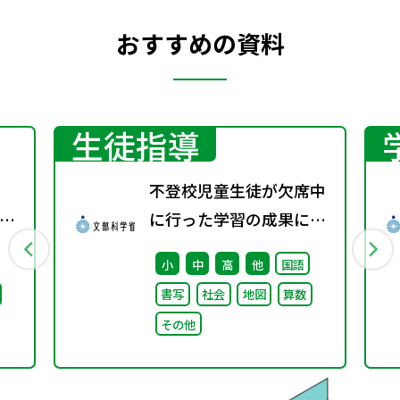
おすすめの資料
生徒指導
不登校児童生徒が欠席中
師
に行った学習の成果に係
備
る成績評価について（通
小
中
高
他
国語
に
知）
書写
社会
地図
算数
め）
その他