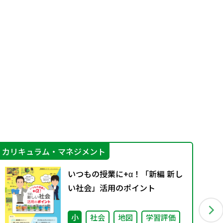
カリキュラム・マネジメント
そ
いつもの授業に+α！「新編 新し
い社会」活用のポイント
小
社会
地図
学習評価