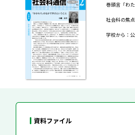
巻頭言「わた
社会科の焦点
学校から：公
資料ファイル