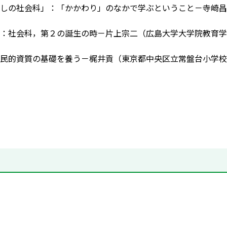
しの社会科」：「かかわり」のなかで学ぶということ－寺崎昌
：社会科，第２の誕生の時－片上宗二（広島大学大学院教育学
民的資質の基礎を養う－梶井貢（東京都中央区立常盤台小学校