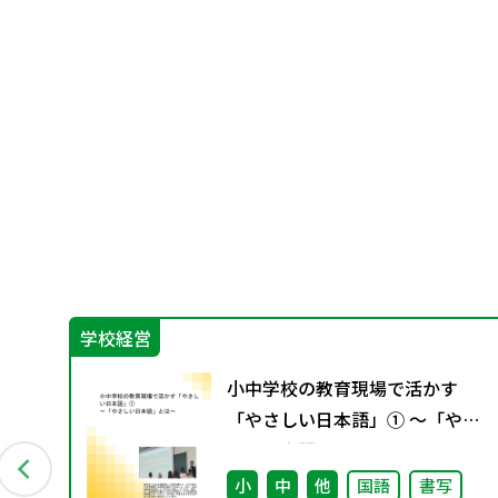
学校経営
私
小中学校の教育現場で活かす
働
「やさしい日本語」① ～「やさ
しい日本語」とは～
小
中
他
国語
書写