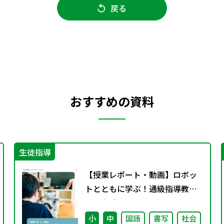
戻る
おすすめの資料
生徒指導
【授業レポート・動画】ロボッ
トとともに学ぶ！通級指導教室
での実践～コミュニケーション
力と自己肯定感を育てる～
小
中
国語
書写
社会