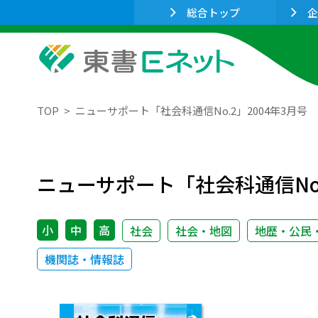
総合トップ
企
TOP
ニューサポート「社会科通信No.2」2004年3月号
ニューサポート「社会科通信No.
小
中
高
社会
社会・地図
地歴・公民
機関誌・情報誌