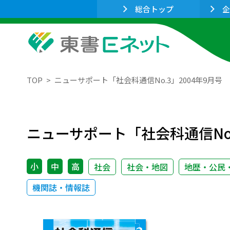
総合トップ
企
TOP
ニューサポート「社会科通信No.3」2004年9月号
ニューサポート「社会科通信No.
小
中
高
社会
社会・地図
地歴・公民
機関誌・情報誌