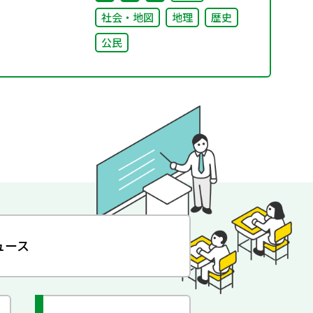
社会・地図
地理
歴史
公民
ュース