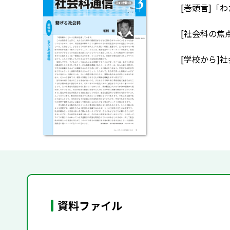
[巻頭言]「
[社会科の焦
[学校から]
資料ファイル