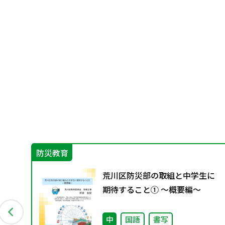
防災教育
荒川区防災部の取組と中学生に
（学
期待すること① ～概要編～
さ
中
国語
書写