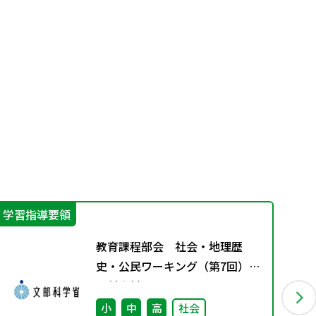
学習指導要領
カ
教育課程部会 社会・地理歴
史・公民ワーキング（第7回）
配付資料
小
中
高
社会