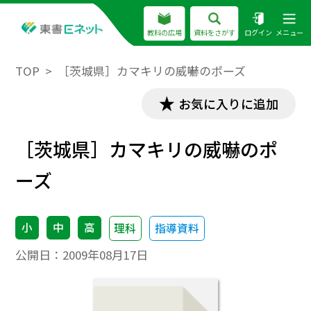
教科の広場
資料をさがす
ログイン
メニュー
TOP
［茨城県］カマキリの威嚇のポーズ
お気に入りに追加
［茨城県］カマキリの威嚇のポ
ーズ
小
中
高
理科
指導資料
公開日：
2009年08月17日