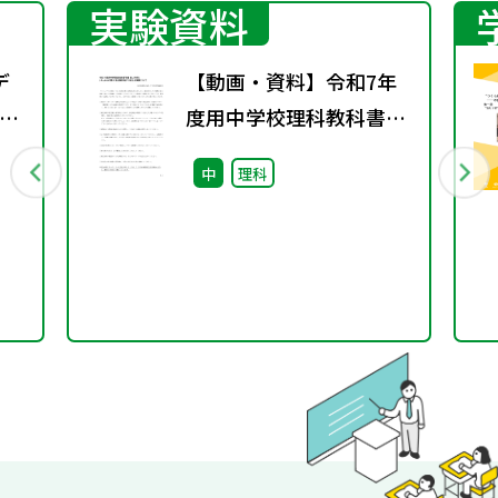
実験資料
デ
【動画・資料】令和7年
整
度用中学校理科教科書
ォ
「新編 新しい科学」 2年
中
理科
用
p.38-39実験3「鉄と硫黄
テ
が結びつく変化」の実験
し
について