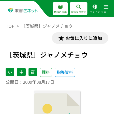
教科の広場
資料をさがす
ログイン
メニュー
TOP
［茨城県］ジャノメチョウ
お気に入りに追加
［茨城県］ジャノメチョウ
小
中
高
理科
指導資料
公開日：
2009年08月17日