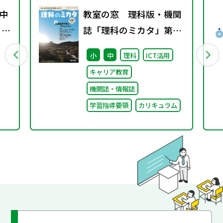
中
教室の窓 理科版・機関
 ～
誌「理科のミカタ」第15
号 ～特集 自由進度学
小
中
理科
ICT活用
習にチャレンジ！～
キャリア教育
機関誌・情報誌
学習指導要領
カリキュラム