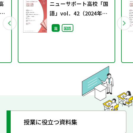
高
ニューサポート高校「国
ス
語」vol．42（2024年秋
号）
高
国語
授業に役立つ資料集