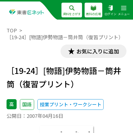
資料をさがす
教科の広場
ログイン
メニュー
TOP
［19-24］[物語]伊勢物語－筒井筒（復習プリント）
お気に入りに追加
［19-24］[物語]伊勢物語－筒井
筒（復習プリント）
高
国語
授業プリント・ワークシート
公開日：
2007年04月16日