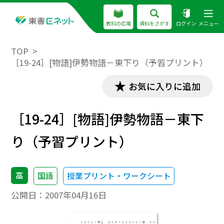
教科の広場
資料をさがす
ログイン
メニュー
TOP
［19-24］[物語]伊勢物語－東下り（予習プリント）
お気に入りに追加
［19-24］[物語]伊勢物語－東下
り（予習プリント）
高
国語
授業プリント・ワークシート
公開日：
2007年04月16日