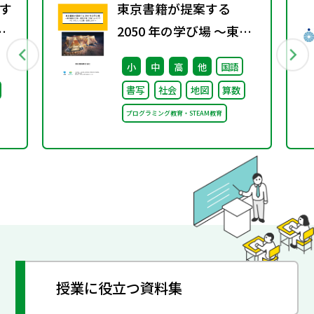
す
東京書籍が提案する
配
2050 年の学び場 ～東京
書籍は大阪・関西万博
小
中
高
他
国語
「大阪ヘルスケア パビリ
書写
社会
地図
算数
オン」に出展・協賛しま
プログラミング教育・STEAM教育
す～
授業に役立つ資料集