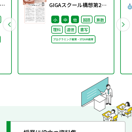
測
GIGAスクール構想第2期
に向けて ③
小
中
他
国語
算数
理科
道徳
書写
プログラミング教育・STEAM教育