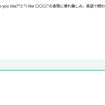
ch do you like?”と“I like 〇〇〇.”の表現に慣れ親