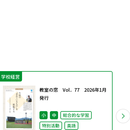
学校経営
学
教室の窓 Vol．77 2026年1月
発行
小
中
総合的な学習
特別活動
英語