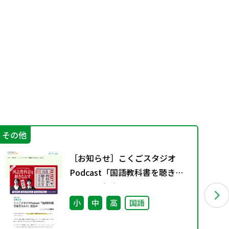
その他
機
［お知らせ］こくごスタジオ
Podcast「国語教科書を聴きな
おす」配信中
小
中
高
国語