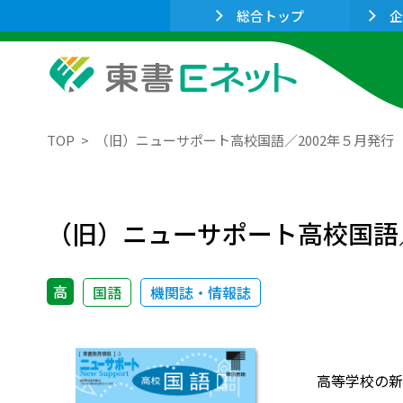
総合トップ
企
TOP
（旧）ニューサポート高校国語／2002年５月発行
（旧）ニューサポート高校国語／
高
国語
機関誌・情報誌
高等学校の新