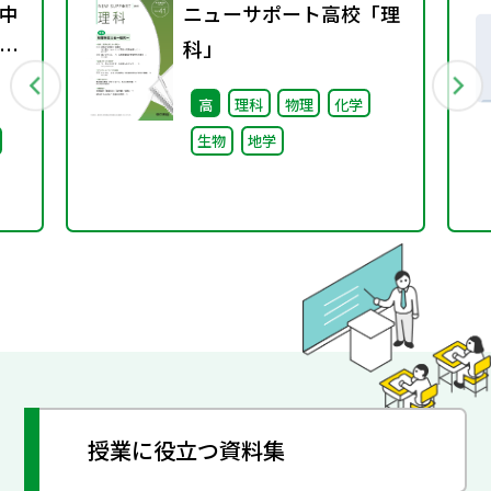
中
ニューサポート高校「理
係
科」
通
高
理科
物理
化学
生物
地学
授業に役立つ資料集