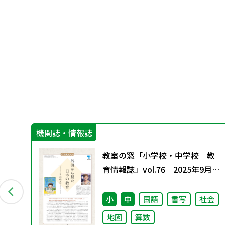
機関誌・情報誌
グ
教室の窓「小学校・中学校 教
料
育情報誌」vol.76 2025年9月発
行
小
中
国語
書写
社会
地図
算数