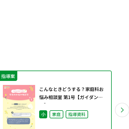
指導案
学
こんなときどうする？家庭科お
悩み相談室 第1号【ガイダン
ス】
小
家庭
指導資料