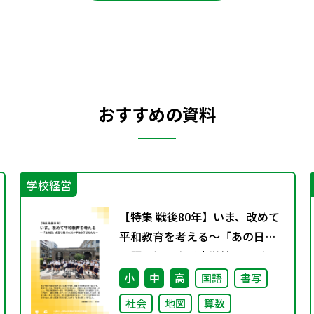
おすすめの資料
学校経営
【特集 戦後80年】いま、改めて
平和教育を考える〜「あの日」
を語り継ぐ本川小学校の子ども
たち〜
小
中
高
国語
書写
社会
地図
算数