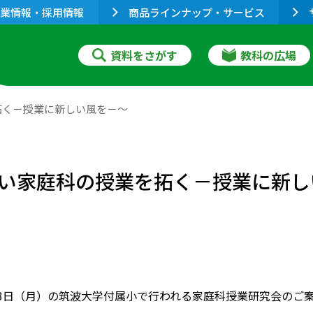
業情報・採用情報
商品ラインナップ・サービス
資料をさがす
教科の広場
拓く－授業に新しい風を－～
い家庭科の授業を拓く－授業に新し
月3日（月）の筑波大学付属小で行われる家庭科授業研究会のご