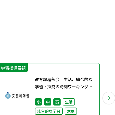
学習指導要領
学
教育課程部会 生活、総合的な
学習・探究の時間ワーキンググ
ループ（第4回） 配付資料
小
中
高
生活
総合的な学習
家庭