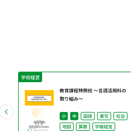
学校経営
教育課程特例校 ～言語活用科の
取り組み～
小
中
国語
書写
社会
地図
算数
学級経営