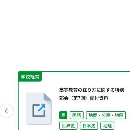
学校経営
グ
高等教育の在り方に関する特別
料
部会（第7回）配付資料
高
国語
地歴・公民・地図
世界史
日本史
地理