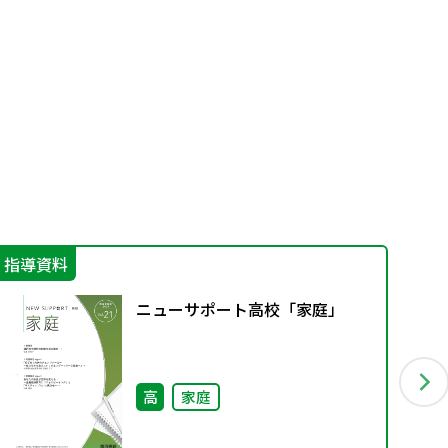
指導資料
そ
ニューサポート高校「家庭」
高
家庭