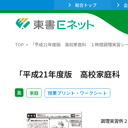
総合トップ
企
TOP
「平成21年度版 高校家庭科 １時間調理実習シ
「平成21年度版 高校家庭科
高
家庭
授業プリント・ワークシート
調理実習例２