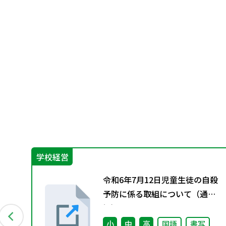
学校経営
っ
令和6年7月12日児童生徒の自殺
に
予防に係る取組について（通
知）
小
中
高
国語
書写