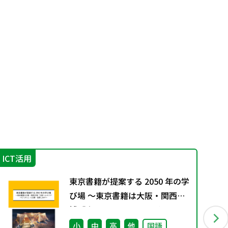
ICT活用
学
東京書籍が提案する 2050 年の学
び場 ～東京書籍は大阪・関西万
博「大阪ヘルスケア パビリオ
ン」に出展・協賛します～
小
中
高
他
国語