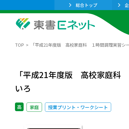
総合トップ
企
TOP
「平成21年度版 高校家庭科 １時間調理実習シ
「平成21年度版 高校家庭科
いろ
高
家庭
授業プリント・ワークシート