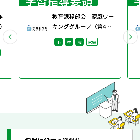
学習指導要領
年
教育課程部会 家庭ワー
）
キンググループ（第4
回） 配付資料
小
中
高
家庭