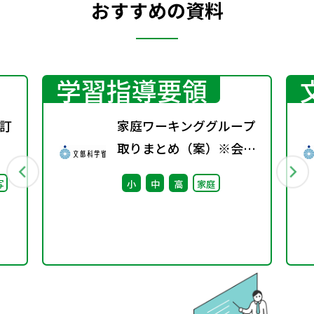
おすすめの資料
学習指導要領
訂
家庭ワーキンググループ
取りまとめ（案）※会議
後修正
写
小
中
高
家庭