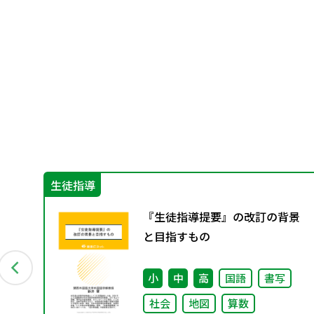
生徒指導
担
『生徒指導提要』の改訂の背景
の
と目指すもの
策
小
中
高
国語
書写
社会
地図
算数