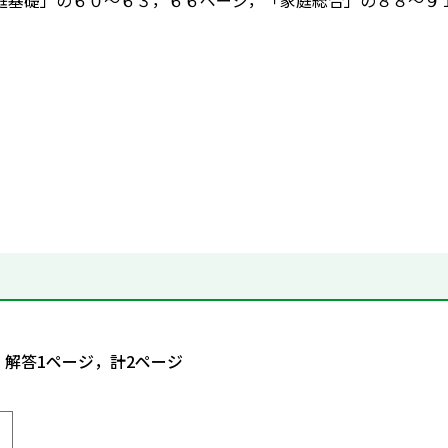
庭基礎」の６０～６３，６６ページ，「家庭総合」の８８～９
，解答1ページ，計2ページ