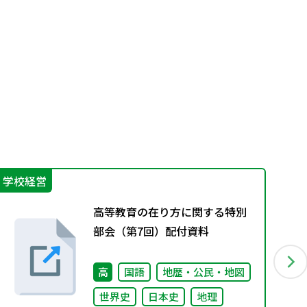
学校経営
進
高等教育の在り方に関する特別
部会（第7回）配付資料
高
国語
地歴・公民・地図
世界史
日本史
地理