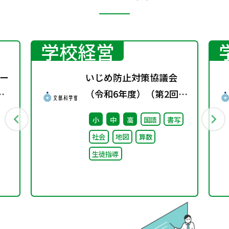
学校経営
ー
いじめ防止対策協議会
（令和6年度）（第2回）
配付資料
小
中
高
国語
書写
社会
地図
算数
生徒指導