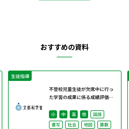
おすすめの資料
生徒指導
不登校児童生徒が欠席中に行っ
た学習の成果に係る成績評価に
ついて（通知）
小
中
高
他
国語
書写
社会
地図
算数