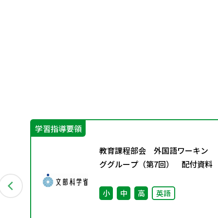
学習指導要領
結果
教育課程部会 外国語ワーキン
ググループ（第7回） 配付資料
小
中
高
英語