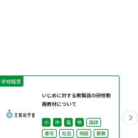
学校経営
指
いじめに対する教職員の研修動
画教材について
小
中
高
他
国語
書写
社会
地図
算数