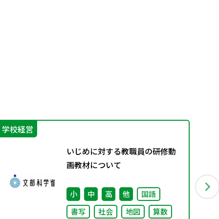
学校経営
学
いじめに対する教職員の研修動
画教材について
小
中
高
他
国語
書写
社会
地図
算数