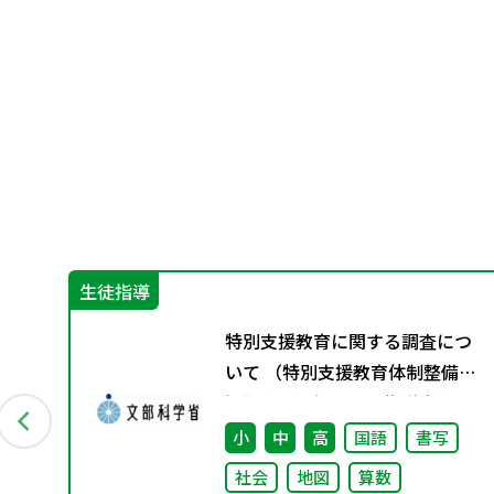
生徒指導
ッ
特別支援教育に関する調査につ
いて （特別支援教育体制整備状
の教
況調査、通級による指導実施状
況調査）
小
中
高
国語
書写
社会
地図
算数