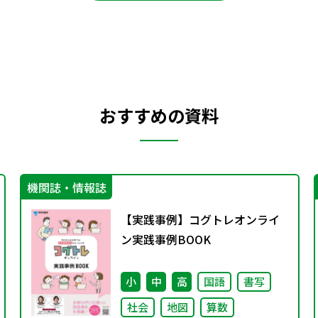
おすすめの資料
機関誌・情報誌
【実践事例】コグトレオンライ
ン実践事例BOOK
小
中
高
国語
書写
社会
地図
算数