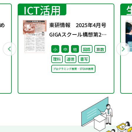
ICT活用
め
東研情報 2025年4月号
GIGAスクール構想第2期
に向けて ③
小
中
他
国語
算数
理科
道徳
書写
プログラミング教育・STEAM教育