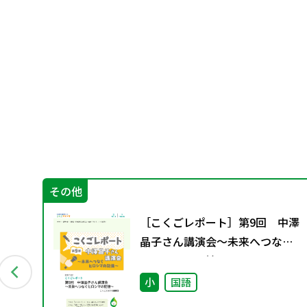
その他
グ
［こくごレポート］第9回 中澤
料
晶子さん講演会～未来へつなぐ
ヒロシマの記憶～
小
国語