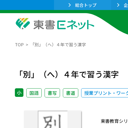
総合トップ
企
TOP
「別」（へ）４年で習う漢字
「別」（へ）４年で習う漢字
小
国語
書写
書道
授業プリント・ワー
東書教育シリ