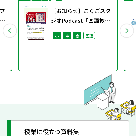
プ
［お知らせ］こくごスタ
議
ジオPodcast「国語教科
書を聴きなおす」配信中
小
中
高
国語
授業に役立つ資料集