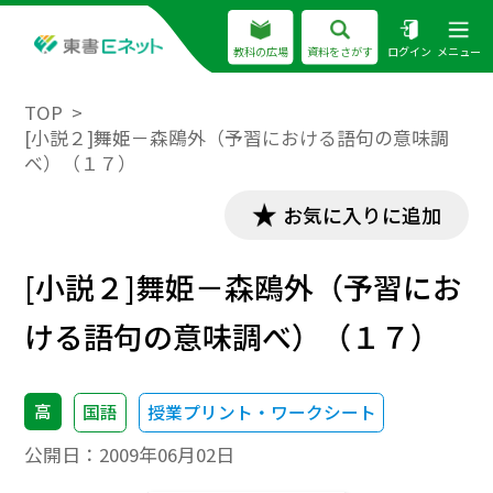
教科の広場
資料をさがす
ログイン
メニュー
TOP
[小説２]舞姫－森鴎外（予習における語句の意味調
べ）（１７）
お気に入りに追加
[小説２]舞姫－森鴎外（予習にお
ける語句の意味調べ）（１７）
高
国語
授業プリント・ワークシート
公開日：
2009年06月02日