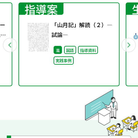
指導案
ー
「山月記」解読（２）―
2
試論―
高
国語
指導資料
実践事例