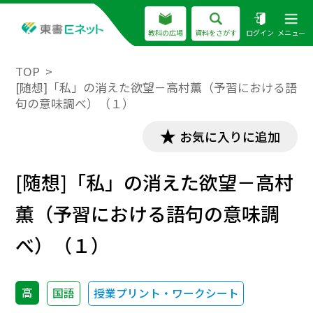
教科の広場
資料をさがす
ログイン
メニュー
TOP
[随想]「私」の消えた欲望－高村薫（予習における語
句の意味調べ）（１）
お気に入りに追加
[随想]「私」の消えた欲望－高村
薫（予習における語句の意味調
べ）（１）
高
国語
授業プリント・ワークシート