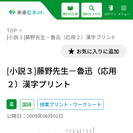
教科の広場
資料をさがす
ログイン
メニュー
TOP
[小説３]藤野先生－魯迅（応用２）漢字プリント
お気に入りに追加
[小説３]藤野先生－魯迅（応用
２）漢字プリント
高
国語
授業プリント・ワークシート
公開日：
2009年06月02日