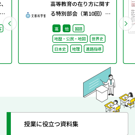
ま、
高等教育の在り方に関す
る特別部会（第10回）配
継
付資料
写
高
他
国語
た
地歴・公民・地図
世界史
日本史
地理
進路指導
授業に役立つ資料集