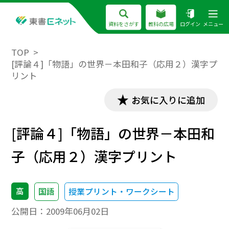
資料をさがす
教科の広場
ログイン
メニュー
TOP
[評論４]「物語」の世界－本田和子（応用２）漢字プ
リント
お気に入りに追加
[評論４]「物語」の世界－本田和
子（応用２）漢字プリント
高
国語
授業プリント・ワークシート
公開日：
2009年06月02日