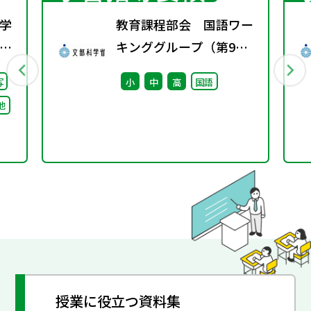
学
教育課程部会 国語ワー
校
キンググループ（第9
）
回） 配付資料
写
小
中
高
国語
る
他
け
論
授業に役立つ資料集