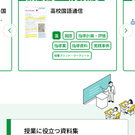
の国
高校国語通信
変
ト
高
国語
指導計画・評価
指導案
指導資料
実践事例
授業プリント・ワークシート
授業に役立つ資料集