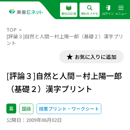
教科の広場
資料をさがす
ログイン
メニュー
TOP
[評論３]自然と人間－村上陽一郎（基礎２）漢字プリ
ント
お気に入りに追加
[評論３]自然と人間－村上陽一郎
（基礎２）漢字プリント
高
国語
授業プリント・ワークシート
公開日：
2009年06月02日