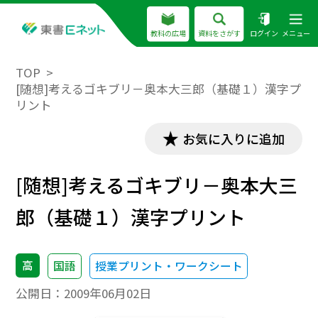
教科の広場
資料をさがす
ログイン
メニュー
TOP
[随想]考えるゴキブリ－奥本大三郎（基礎１）漢字プ
リント
お気に入りに追加
[随想]考えるゴキブリ－奥本大三
郎（基礎１）漢字プリント
高
国語
授業プリント・ワークシート
公開日：
2009年06月02日