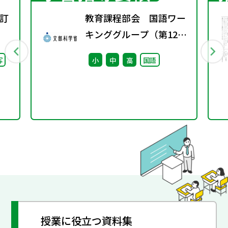
訂
教育課程部会 国語ワー
キンググループ（第12
回） 配付資料
写
小
中
高
国語
授業に役立つ資料集