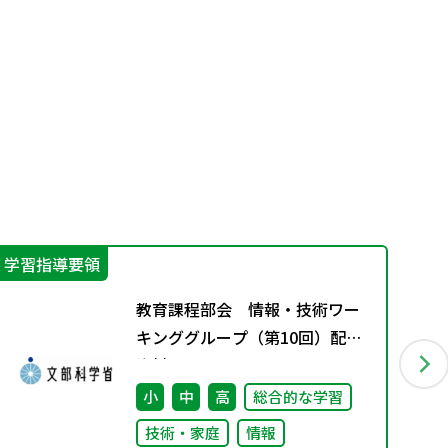
学習指導要領
学
教育課程部会 情報・技術ワー
キンググループ（第10回）配付
資料
小
中
高
総合的な学習
技術・家庭
情報