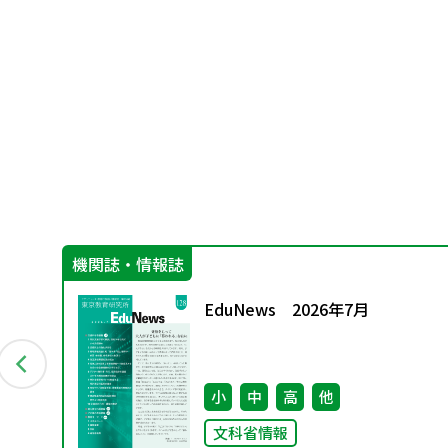
機関誌・情報誌
グ
EduNews 2026年7月
料
小
中
高
他
文科省情報