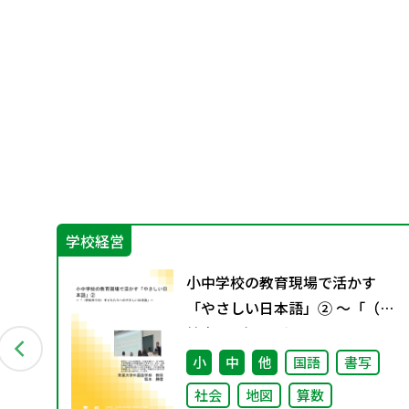
学校経営
分と
小中学校の教育現場で活かす
「やさしい日本語」② ～「（学
校内での）子どもたちへのやさ
しい日本語」～
小
中
他
国語
書写
社会
地図
算数