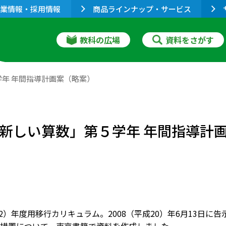
業情報・採用情報
商品ラインナップ・サービス
教科の広場
資料をさがす
学年 年間指導計画案（略案）
編「新しい算数」第５学年 年間指導計
成22）年度用移行カリキュラム。2008（平成20）年6月13日