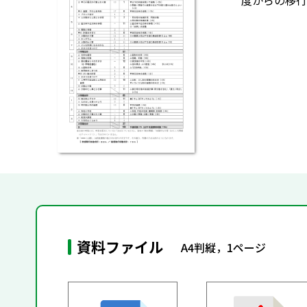
度からの移行
資料ファイル
A4判縦，1ページ