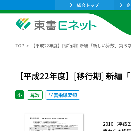
総合トップ
企
TOP
【平成22年度】[移行期] 新編「新しい算数」第５
【平成22年度】[移行期] 新
小
算数
学習指導要領
2010（平