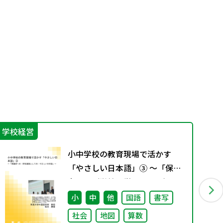
学校経営
指
小中学校の教育現場で活かす
「やさしい日本語」③ ～「保護
者への（学校運営としての）や
さしい日本語」～
小
中
他
国語
書写
社会
地図
算数