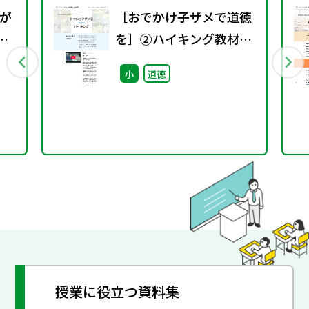
が
［おでかけ子ザメで道徳
）
を］②ハイキング教材
+指導案
小
道徳
授業に役立つ資料集