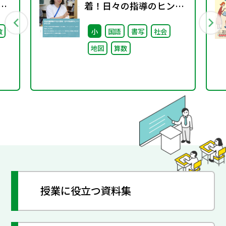
期
着！日々の指導のヒント
がここに
数
小
国語
書写
社会
地図
算数
授業に役立つ資料集