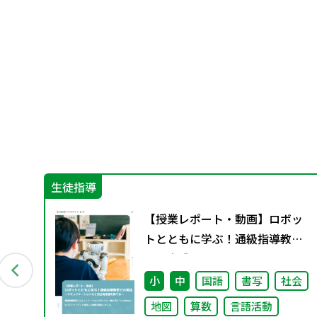
生徒指導
グ
【授業レポート・動画】ロボッ
料
トとともに学ぶ！通級指導教室
での実践～コミュニケーション
力と自己肯定感を育てる～
小
中
国語
書写
社会
地図
算数
言語活動