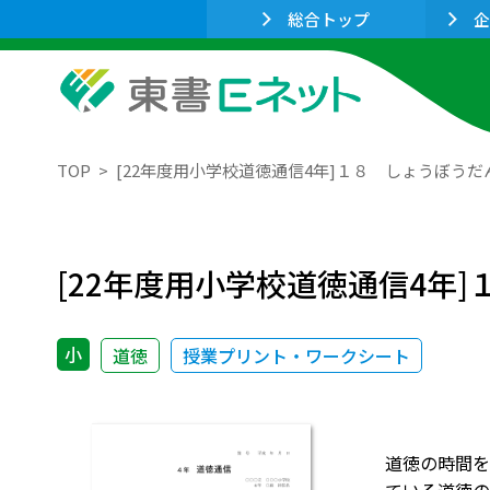
総合トップ
企
TOP
[22年度用小学校道徳通信4年]１８ しょうぼう
[22年度用小学校道徳通信4年
小
道徳
授業プリント・ワークシート
道徳の時間を