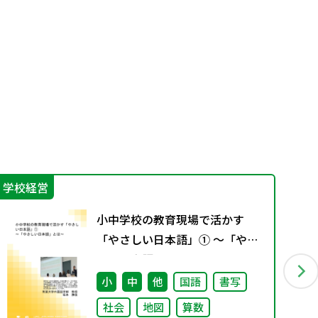
学校経営
IC
小中学校の教育現場で活かす
「やさしい日本語」① ～「やさ
しい日本語」とは～
小
中
他
国語
書写
社会
地図
算数