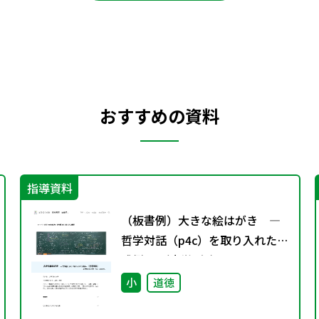
おすすめの資料
指導資料
（板書例）大きな絵はがき ―
哲学対話（p4c）を取り入れた実
践例― （小学4年）
小
道徳