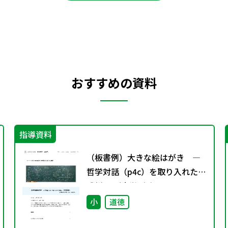
おすすめの資料
指導資料
（板書例）大きな絵はがき ―
哲学対話（p4c）を取り入れた実
践例― （小学4年）
小
道徳