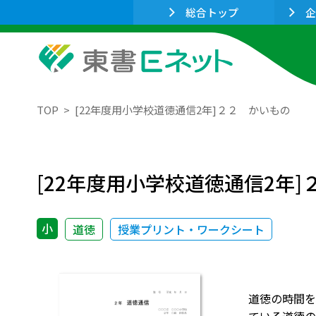
総合トップ
企
TOP
[22年度用小学校道徳通信2年]２２ かいもの
[22年度用小学校道徳通信2年
小
道徳
授業プリント・ワークシート
道徳の時間を