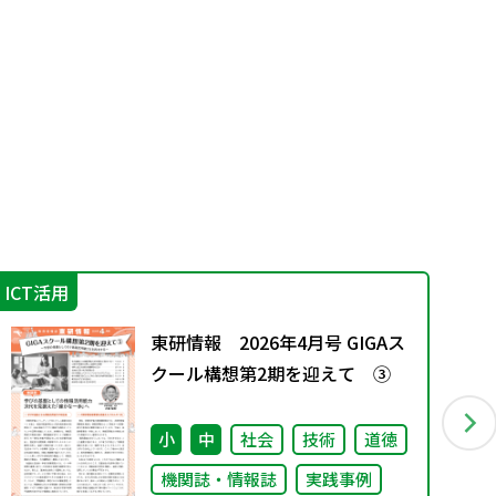
ICT活用
機
東研情報 2026年4月号 GIGAス
クール構想第2期を迎えて ③
小
中
社会
技術
道徳
機関誌・情報誌
実践事例