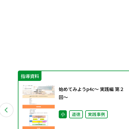
指導資料
も
始めてみようp4c～ 実践編 第２
ぐ
回～
）
小
道徳
実践事例