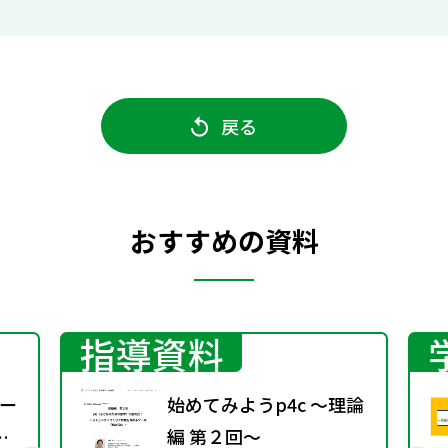
戻る
おすすめの資料
指導資料
ー
始めてみようp4c ～理論
編 第２回～