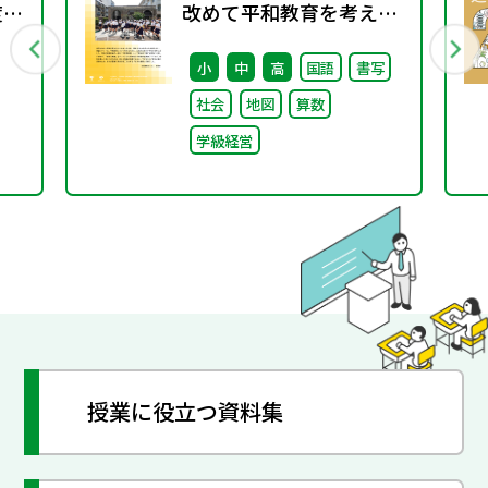
度学
改めて平和教育を考え
る〜「あの日」を語り継
小
中
高
国語
書写
ぐ本川小学校の子どもた
社会
地図
算数
ち〜
学級経営
授業に役立つ資料集