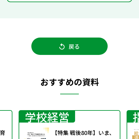
戻る
おすすめの資料
学校経営
育
【特集 戦後80年】いま、