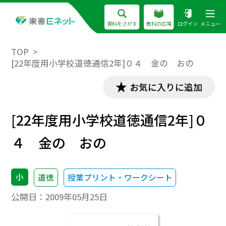
資料をさがす
教科の広場
ログイン
メニュー
TOP
[22年度用小学校道徳通信2年]０４ 金の おの
お気に入りに追加
[22年度用小学校道徳通信2年]０
４ 金の おの
小
道徳
授業プリント・ワークシート
公開日：
2009年05月25日