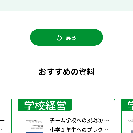
戻る
おすすめの資料
学校経営
ー
チーム学校への挑戦① ～
小学１年生へのプレクラ