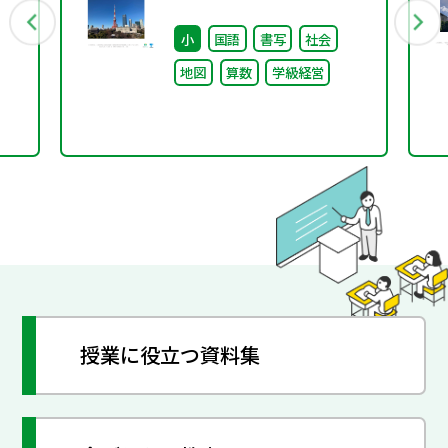
ス制度の導入～
小
国語
書写
社会
地図
算数
学級経営
授業に役立つ資料集