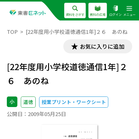
資料をさがす
教科の広場
ログイン
メニュー
TOP
[22年度用小学校道徳通信1年]２６ あのね
お気に入りに追加
[22年度用小学校道徳通信1年]２
６ あのね
小
道徳
授業プリント・ワークシート
公開日：
2009年05月25日